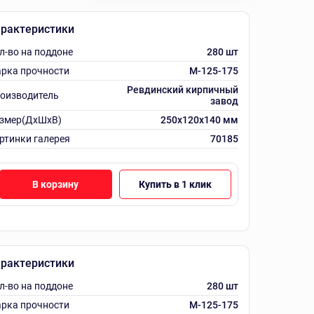
рактеристики
л-во на поддоне
280 шт
рка прочности
M-125-175
Ревдинский кирпичный
оизводитель
завод
змер(ДхШхВ)
250х120х140 мм
ртинки галерея
70185
В корзину
Купить в 1 клик
рактеристики
л-во на поддоне
280 шт
рка прочности
M-125-175