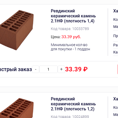
Ревдинский
Ха
керамический камень
Ко
2.1НФ (плотность 1,4)
Ма
Код товара:
10033789
Пр
33.39 руб.
Цена:
Минимальное кол-во
Ра
для покупки - 1 поддон
Ка
33.39
₽
стрый заказ
-
+
Ревдинский
Ха
керамический камень
Ко
2.1НФ (плотность 1,2)
Ма
Код товара:
10024899