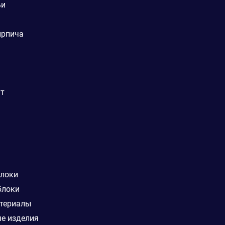
ьи
ирпича
ат
блоки
блоки
териалы
е изделия