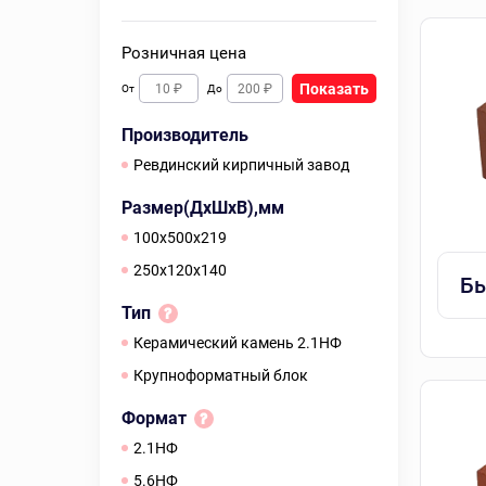
Розничная цена
Показать
От
До
Производитель
Ревдинский кирпичный завод
Размер(ДхШхВ),мм
100х500х219
250х120х140
Бы
Тип
Керамический камень 2.1НФ
Крупноформатный блок
Формат
2.1НФ
5.6НФ