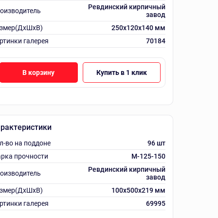
Ревдинский кирпичный
оизводитель
завод
змер(ДхШхВ)
250х120х140 мм
ртинки галерея
70184
В корзину
Купить в 1 клик
рактеристики
л-во на поддоне
96 шт
рка прочности
M-125-150
Ревдинский кирпичный
оизводитель
завод
змер(ДхШхВ)
100х500х219 мм
ртинки галерея
69995