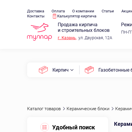
Доставка
Оплата
О компании
Статьи
Акци
Контакты
Калькулятор кирпича
Продажа кирпича
Режи
и строительных блоков
ПН-ПТ
г.
Казань
,
ул. Даурская, 12А
Кирпич
Газобетонные 
Каталог товаров
Керамические блоки
Керами
Керами
Удобный поиск