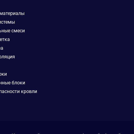
 материалы
истемы
ьные смеси
етка
ва
оляция
оки
нные блоки
пасности кровли