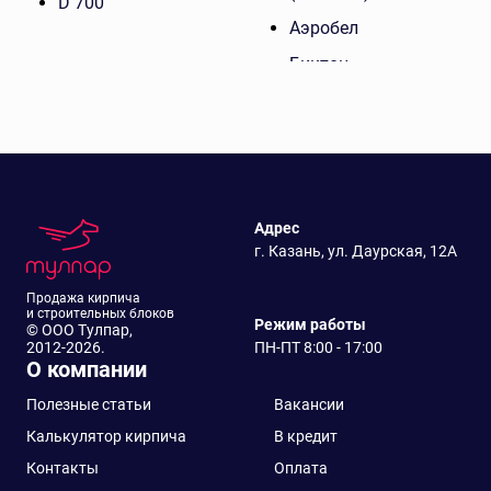
D 700
Аэробел
Биктон
ГРАС
ЗЯБ (Ижевск)
Ивановский
газобетон
Адрес
Калужский
г. Казань, ул. Даурская, 12А
газобетон
Коттедж
Продажа кирпича
и строительных блоков
Режим работы
© ООО Тулпар,
Поревит
2012-2026.
ПН-ПТ 8:00 - 17:00
О компании
Профит-блок
Теплит
Полезные статьи
Вакансии
Калькулятор кирпича
В кредит
Теплон
Контакты
Оплата