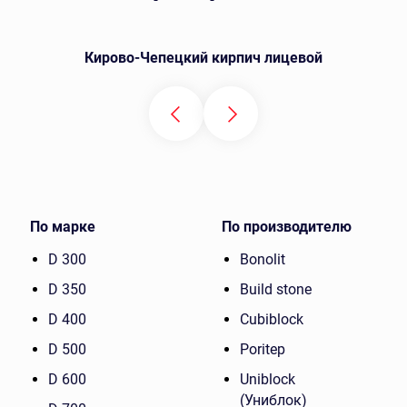
Кирово-Чепецкий кирпич лицевой
По марке
По производителю
D 300
Bonolit
D 350
Build stone
D 400
Cubiblock
D 500
Poritep
D 600
Uniblock
(Униблок)