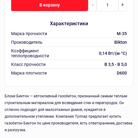
-
+
В корзину
Характеристики
Марка прочности
M-35
Производитель
Bikton
Коэффициент
0,14 Вт/(м·°C)
теплопроводности
Класс прочности
B 3,5 - B 5,0
Марка плотности
D600
Блоки Биктон — автоклавный газобетон, признанный самым теплым
строительным материалом для возведения стен и перегородок. Он
отлично подходит для малоэтажных домов, нуждается в
дополнительном утеплении. Компания Тулпар предлагает купить
газобетон Биктон по цене производителя, есть ответхранение, доставка
и разгрузка.