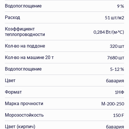
Водопоглощение
9 %
Расход
51 шт/м2
Коэффициент
0,284 Вт/(м·°C)
теплопроводности
Кол-во на поддоне
320 шт
Кол-во на машине 20 т
7680 шт
Водопоглощение
5-12 %
Цвет
бавария
Формат
1НФ
Марка прочности
М-200-250
Морозостойкость
150 F
Цвет (кирпич)
бавария