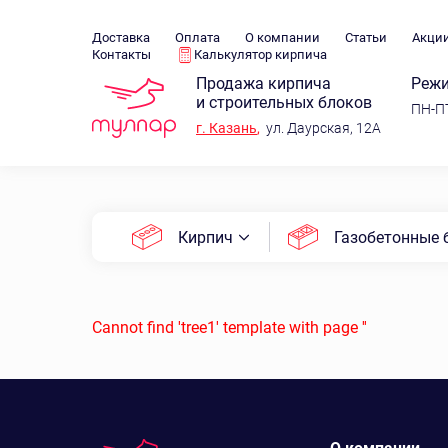
Доставка
Оплата
О компании
Статьи
Акци
Контакты
Калькулятор кирпича
Продажа кирпича
Режи
и строительных блоков
ПН-ПТ
г.
Казань
,
ул. Даурская, 12А
Кирпич
Газобетонные 
Cannot find 'tree1' template with page ''