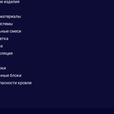
е изделия
 материалы
истемы
ьные смеси
етка
ва
оляция
оки
нные блоки
пасности кровли