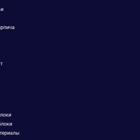
ьи
ирпича
ат
блоки
блоки
териалы