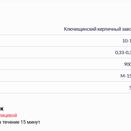
Ключищинский кирпичный зав
10-
0,33-0,
90
M-1
ик
лицевой
в течение 15 минут