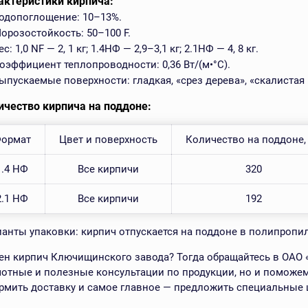
актеристики кирпича:
одопоглощение: 10–13%.
орозостойкость: 50–100 F.
ес: 1,0 NF — 2, 1 кг; 1.4НФ — 2,9–3,1 кг; 2.1НФ — 4, 8 кг.
оэффициент теплопроводности: 0,36 Вт/(м•°C).
ыпускаемые поверхности: гладкая, «срез дерева», «скалистая 
ичество кирпича на поддоне:
ормат
Цвет и поверхность
Количество на поддоне,
1.4 НФ
Все кирпичи
320
2.1 НФ
Все кирпичи
192
ианты упаковки: кирпич отпускается на поддоне в полипропи
ен кирпич Ключищинского завода? Тогда обращайтесь в ОАО «
мотные и полезные консультации по продукции, но и поможем
рмить доставку и самое главное — предложить специальные 