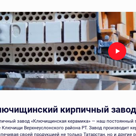
лючищинский кирпичный заво
пичный завод «Ключищинская керамика» — наш постоянный пар
е Ключищи Верхнеуслонского района РТ. Завод производит ке
печивая своей продукцией не только Татарстан, но и другие 