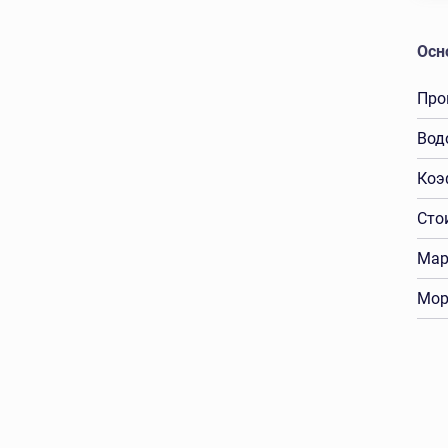
Осн
Про
Вод
Коэ
Сто
Мар
Мор