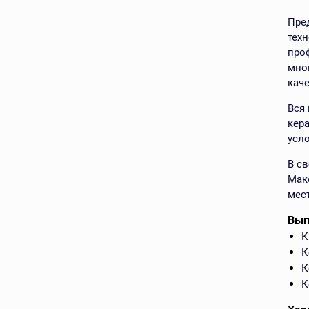
Пре
тех
про
мно
кач
Вся
кер
усло
В с
Мак
мес
Вып
К
К
К
К