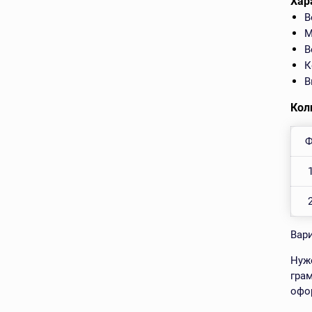
Хар
В
М
В
К
В
Кол
Ф
Вар
Нуж
гра
офо