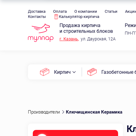
Доставка
Оплата
О компании
Статьи
Акци
Контакты
Калькулятор кирпича
Продажа кирпича
Режи
и строительных блоков
ПН-ПТ
г.
Казань
,
ул. Даурская, 12А
Кирпич
Газобетонные 
Производители
Ключищинская Керамика
К