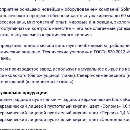
дприятие оснащено новейшим оборудованием компаний Solinc
нологического процесса обеспечивает выпуск кирпича до 60 
фессионалы, многолетний опыт, мировые инновации, экологи
гоступенчатый контроль качества — это все слагаемые успех
ества выпускаемого керамического кирпича.
 продукция полностью соответствует необходимым требовани
амические лицевые. Технические условия» и ГОСТа 530-2012 «
вия».
воем производстве завод использует натуральное сырье из ка
симковского (беложгущиеся глины), Северо-салмановского (
торождений (каолинитовые глины).
ускаемая продукция:
ирпич рядовой пустотелый — рядовой керамический блок «Каме
ерамический лицевой пустотелый кирпич, цвет «Солома» 1,0 NF
ерамический лицевой пустотелый кирпич цвет «Персик» 1,4 NF:
ерамический лицевой пустотелый кирпич цвет «Слоновая кость»