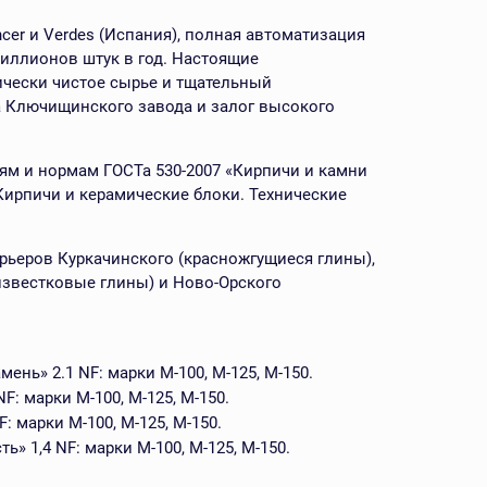
er и Verdes (Испания), полная автоматизация
миллионов штук в год. Настоящие
чески чистое сырье и тщательный
а Ключищинского завода и залог высокого
ям и нормам ГОСТа 530-2007 «Кирпичи и камни
Кирпичи и керамические блоки. Технические
рьеров Куркачинского (красножгущиеся глины),
известковые глины) и Ново-Орского
нь» 2.1 NF: марки М-100, М-125, М-150.
: марки М-100, М-125, М-150.
 марки М-100, М-125, М-150.
 1,4 NF: марки М-100, М-125, М-150.