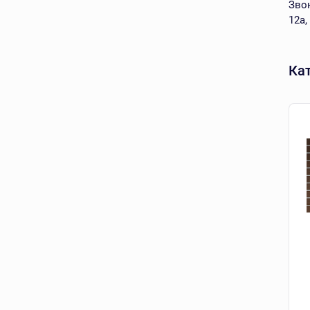
Звон
12а,
Ка