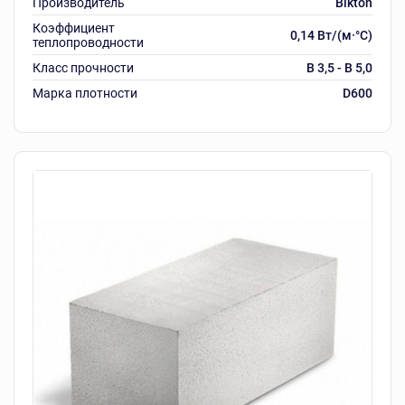
Производитель
Bikton
Коэффициент
0,14 Вт/(м·°C)
теплопроводности
Класс прочности
B 3,5 - B 5,0
Марка плотности
D600