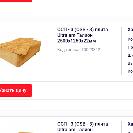
ОСП - 3 (OSB - 3) плита
Ха
Ultralam Талион
Ко
2500х1250х22мм
Пр
Код товара:
10029812
Ши
Вы
Ко
Узнать цену
ОСП - 3 (OSB - 3) плита
Ха
Ultralam Талион