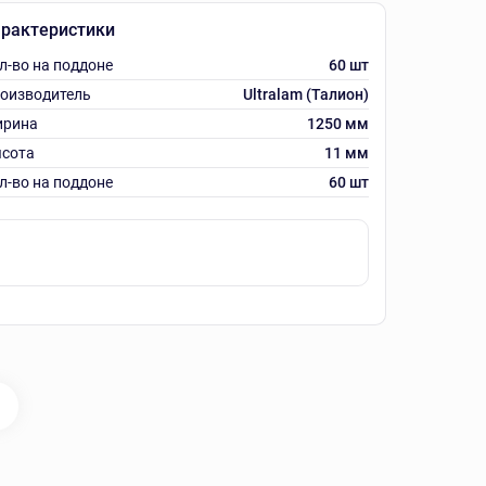
рактеристики
л-во на поддоне
60 шт
оизводитель
Ultralam (Талион)
рина
1250 мм
сота
11 мм
л-во на поддоне
60 шт