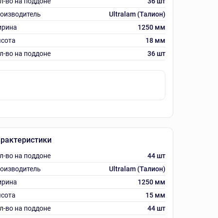
л-во на поддоне
36 шт
оизводитель
Ultralam (Талион)
рина
1250 мм
сота
18 мм
л-во на поддоне
36 шт
рактеристики
л-во на поддоне
44 шт
оизводитель
Ultralam (Талион)
рина
1250 мм
сота
15 мм
л-во на поддоне
44 шт