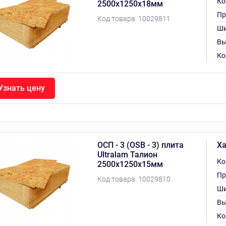
Ко
2500х1250х18мм
Пр
Код товара:
10029811
Ши
Вы
Ко
Узнать цену
ОСП - 3 (OSB - 3) плита
Ха
Ultralam Талион
Ко
2500х1250х15мм
Пр
Код товара:
10029810
Ши
Вы
Ко