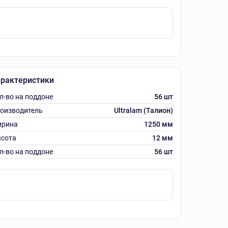
рактеристики
л-во на поддоне
56 шт
оизводитель
Ultralam (Талион)
рина
1250 мм
сота
12 мм
л-во на поддоне
56 шт