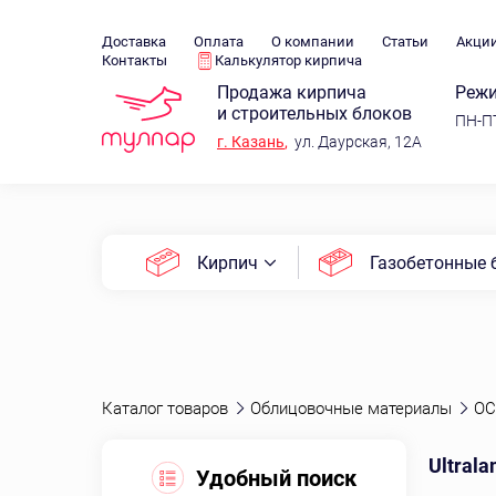
Доставка
Оплата
О компании
Статьи
Акци
Контакты
Калькулятор кирпича
Продажа кирпича
Режи
и строительных блоков
ПН-ПТ
г.
Казань
,
ул. Даурская, 12А
Кирпич
Газобетонные 
Каталог товаров
Облицовочные материалы
ОС
Ultral
Удобный поиск