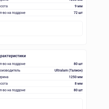
сота
9 мм
л-во на поддоне
72 шт
рактеристики
л-во на поддоне
80 шт
оизводитель
Ultralam (Талион)
рина
1250 мм
сота
8 мм
л-во на поддоне
80 шт