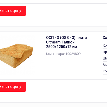
Узнать цену
ОСП - 3 (OSB - 3) плита
Ха
Ultralam Талион
Ко
2500х1250х12мм
Пр
Код товара:
10029809
Ши
Вы
Ко
Узнать цену