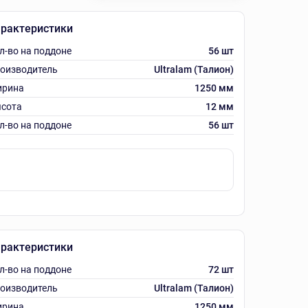
рактеристики
л-во на поддоне
56 шт
оизводитель
Ultralam (Талион)
рина
1250 мм
сота
12 мм
л-во на поддоне
56 шт
рактеристики
л-во на поддоне
72 шт
оизводитель
Ultralam (Талион)
рина
1250 мм