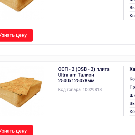
Вы
Ко
Узнать цену
ОСП - 3 (OSB - 3) плита
Ха
Ultralam Талион
Ко
2500х1250х8мм
Пр
Код товара:
10029813
Ши
Вы
Ко
Узнать цену