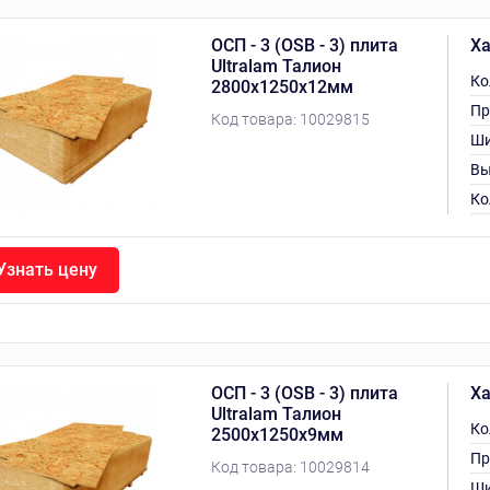
ОСП - 3 (OSB - 3) плита
Ха
Ultralam Талион
Ко
2800х1250х12мм
Пр
Код товара:
10029815
Ши
Вы
Ко
Узнать цену
ОСП - 3 (OSB - 3) плита
Ха
Ultralam Талион
Ко
2500х1250х9мм
Пр
Код товара:
10029814
Ши