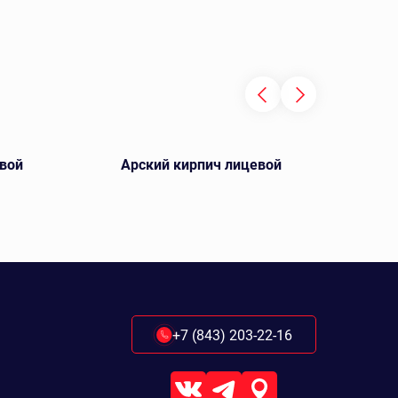
вой
Арский кирпич лицевой
Ключ
+7 (843) 203-22-16