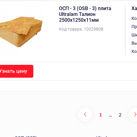
ОСП - 3 (OSB - 3) плита
Ха
Ultralam Талион
Ко
2500х1250х11мм
Пр
Код товара:
10029808
Ши
Вы
Ко
Узнать цену
1
...
2