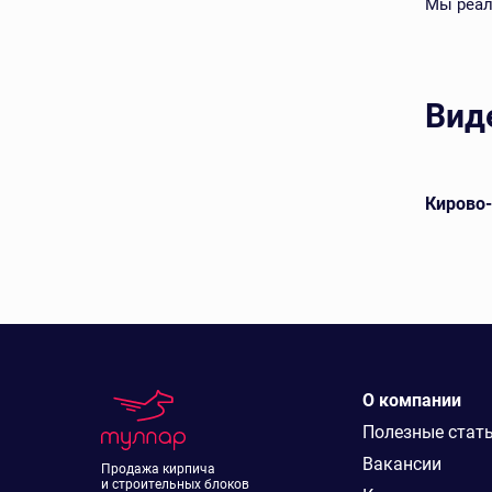
Мы реал
Вид
й
Ключищинский кирпич лицевой
Кирово
О компании
Полезные стат
Вакансии
Продажа кирпича
и строительных блоков