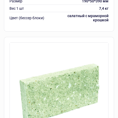
Размер
190*50*390 мм
Вес 1 шт
7,4 кг
салатный с мраморной
Цвет (бессер блоки)
крошкой