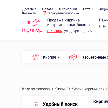
Доставка
Оплата
О компании
Статьи
Акци
Контакты
Калькулятор кирпича
Продажа кирпича
Режи
и строительных блоков
ПН-ПТ
г.
Казань
,
ул. Даурская, 12А
Кирпич
Газобетонные 
Каталог товаров
Кирпич
Кирпич керамически
Кирпич
Удобный поиск