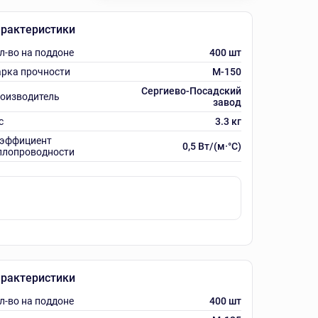
рактеристики
л-во на поддоне
400 шт
рка прочности
M-150
Сергиево-Посадский
оизводитель
завод
с
3.3 кг
эффициент
0,5 Вт/(м·°C)
плопроводности
рактеристики
л-во на поддоне
400 шт