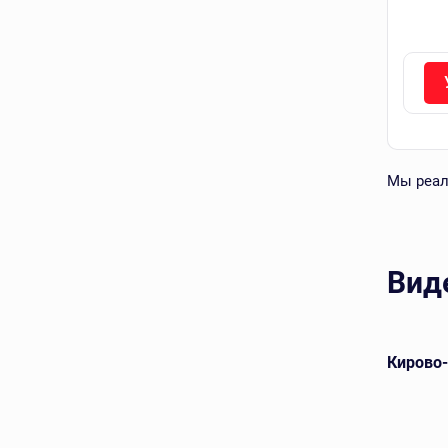
Мы реал
Вид
евой
Арский кирпич лицевой
Кирово