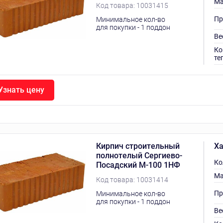
Ма
Код товара:
10031415
Пр
Минимальное кол-во
для покупки - 1 поддон
Ве
Ко
те
Узнать цену
Кирпич строительный
Ха
полнотелый Сергиево-
Ко
Посадский М-100 1НФ
Ма
Код товара:
10031414
Пр
Минимальное кол-во
для покупки - 1 поддон
Ве