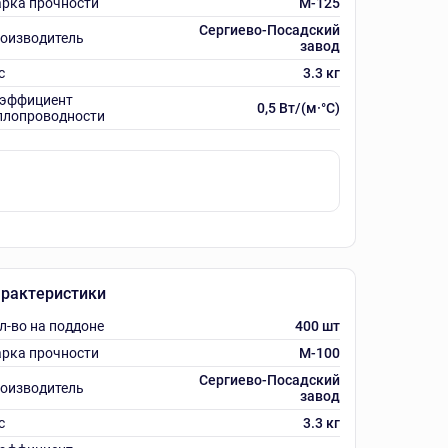
рка прочности
M-125
Сергиево-Посадский
оизводитель
завод
с
3.3 кг
эффициент
0,5 Вт/(м·°C)
плопроводности
рактеристики
л-во на поддоне
400 шт
рка прочности
M-100
Сергиево-Посадский
оизводитель
завод
с
3.3 кг