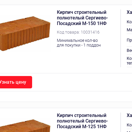
Кирпич строительный
Ха
полнотелый Сергиево-
Ко
Посадский М-150 1НФ
Ма
Код товара:
10031416
Пр
Минимальное кол-во
для покупки - 1 поддон
Ве
Ко
те
Узнать цену
Кирпич строительный
Ха
полнотелый Сергиево-
Ко
Посадский М-125 1НФ