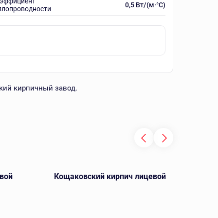
эффициент
0,5 Вт/(м·°C)
плопроводности
кий кирпичный завод.
вой
Кощаковский кирпич лицевой
Ключ