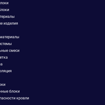
блоки
блоки
териалы
е изделия
 материалы
истемы
ьные смеси
етка
ва
оляция
оки
нные блоки
пасности кровли