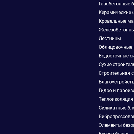
Газобетонные 
Керамические 
Кровельные ма
Железобетонны
Лестницы
Облицовочные
Водосточные с
Сухие строител
Строительная с
Благоустройст
Гидро и пароиз
Теплоизоляция
Силикатные бл
Вибропрессова
Элементы безо
Бессер блоки