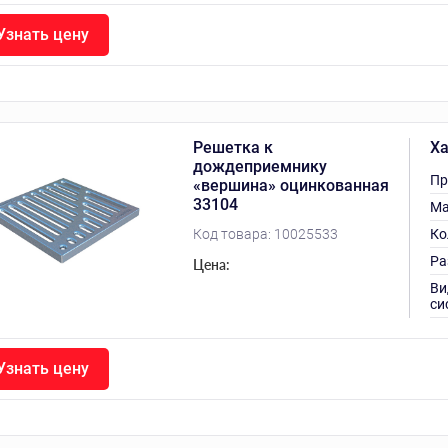
Узнать цену
Решетка к
Ха
дождеприемнику
Пр
«вершина» оцинкованная
33104
Ма
Код товара:
10025533
Ко
Ра
Цена:
Ви
си
Узнать цену