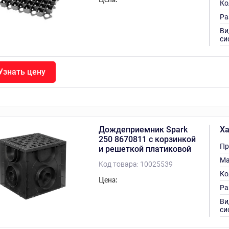
Ко
Ра
Ви
си
Узнать цену
Дождеприемник Spark
Ха
250 8670811 с корзинкой
Пр
и решеткой платиковой
Ма
Код товара:
10025539
Ко
Цена:
Ра
Ви
си