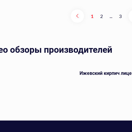
1
2
...
3
ео обзоры производителей
Ижевский кирпич лице