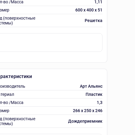
л-во /Масса
1,11
змер
600 х 400 х 51
д (поверхностные
Решетка
стемы)
рактеристики
оизводитель
Арт Альянс
териал
Пластик
л-во /Масса
1,3
змер
266 х 250 х 246
д (поверхностные
Дождеприемник
стемы)