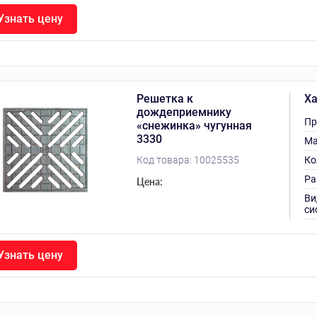
Узнать цену
Решетка к
Ха
дождеприемнику
Пр
«снежинка» чугунная
3330
Ма
Код товара:
10025535
Ко
Ра
Цена:
Ви
си
Узнать цену