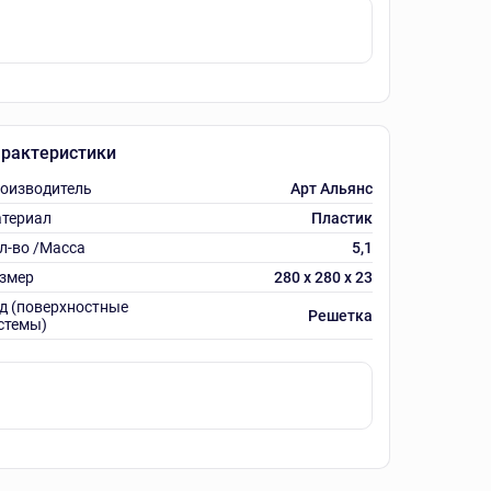
рактеристики
оизводитель
Арт Альянс
териал
Пластик
л-во /Масса
5,1
змер
280 х 280 х 23
д (поверхностные
Решетка
стемы)