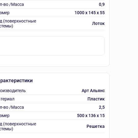
л-во /Масса
0,9
змер
1000 х 145 х 55
д (поверхностные
Лоток
стемы)
рактеристики
оизводитель
Арт Альянс
териал
Пластик
л-во /Масса
2,5
змер
500 х 136 х 15
д (поверхностные
Решетка
стемы)