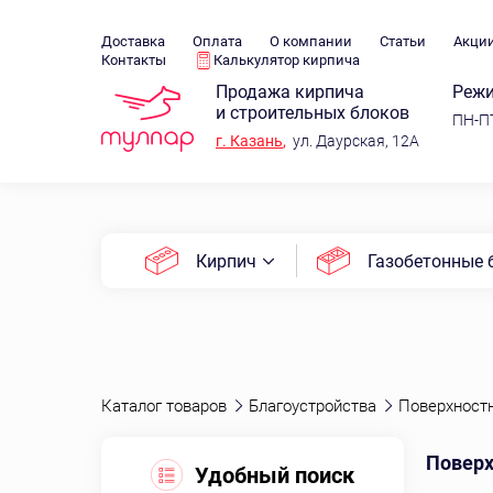
Доставка
Оплата
О компании
Статьи
Акци
Контакты
Калькулятор кирпича
Продажа кирпича
Режи
и строительных блоков
ПН-ПТ
г.
Казань
,
ул. Даурская, 12А
Кирпич
Газобетонные 
Каталог товаров
Благоустройства
Поверхност
Поверх
Удобный поиск