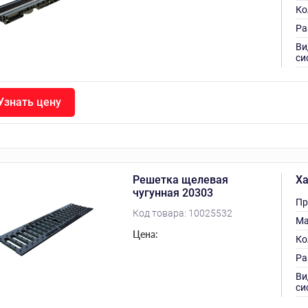
Ко
Ра
Ви
си
Узнать цену
Решетка щелевая
Ха
чугунная 20303
Пр
Код товара:
10025532
Ма
Цена:
Ко
Ра
Ви
си