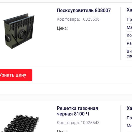
Ха
Пескоуловитель 808007
Код товара:
10025536
Пр
Ма
Цена:
Ко
Ра
Ви
си
Узнать цену
Решетка газонная
Ха
черная 8100 Ч
Пр
Код товара:
10025543
Ма
Цена: