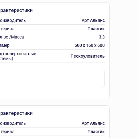
рактеристики
оизводитель
Арт Альянс
териал
Пластик
л-во /Масса
3,3
змер
500 х 160 х 600
д (поверхностные
Пескоуловитель
стемы)
рактеристики
оизводитель
Арт Альянс
териал
Пластик