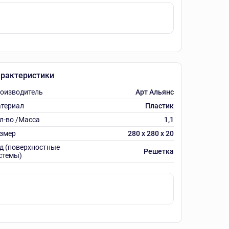
рактеристики
оизводитель
Арт Альянс
териал
Пластик
л-во /Масса
1,1
змер
280 х 280 х 20
д (поверхностные
Решетка
стемы)