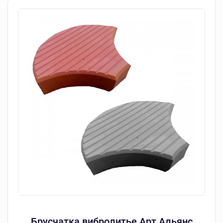
Брусчатка вибролитье Арт Альянс