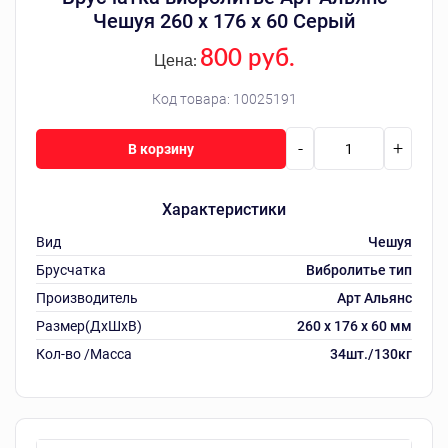
Чешуя 260 х 176 х 60 Серый
800 руб.
Цена:
Код товара:
10025191
-
+
В корзину
Характеристики
Вид
Чешуя
Брусчатка
Вибролитье тип
Производитель
Арт Альянс
Размер(ДхШхВ)
260 х 176 х 60 мм
Кол-во /Масса
34шт./130кг