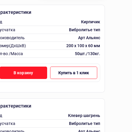
рактеристики
д
Кирпичик
усчатка
Вибролитье тип
оизводитель
Арт Альянс
змер(ДхШхВ)
200 х 100 х 60 мм
л-во /Масса
50шт./130кг.
В корзину
Купить в 1 клик
рактеристики
д
Клевер шагрень
усчатка
Вибролитье тип
оизводитель
Арт Альянс