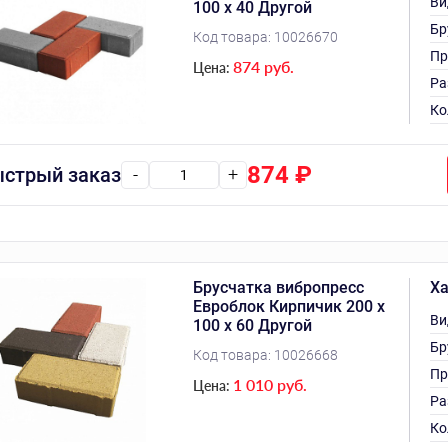
Ви
100 х 40 Другой
Бр
Код товара:
10026670
Пр
874 руб.
Цена:
Ра
Ко
874
₽
стрый заказ
-
+
Брусчатка вибропресс
Ха
Евроблок Кирпичик 200 х
Ви
100 х 60 Другой
Бр
Код товара:
10026668
Пр
1 010 руб.
Цена:
Ра
Ко