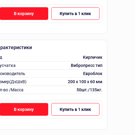
В корзину
Купить в 1 клик
рактеристики
д
Кирпичик
усчатка
Вибропресс тип
оизводитель
Евроблок
змер(ДхШхВ)
200 х 100 х 60 мм
л-во /Масса
50шт./135кг.
В корзину
Купить в 1 клик