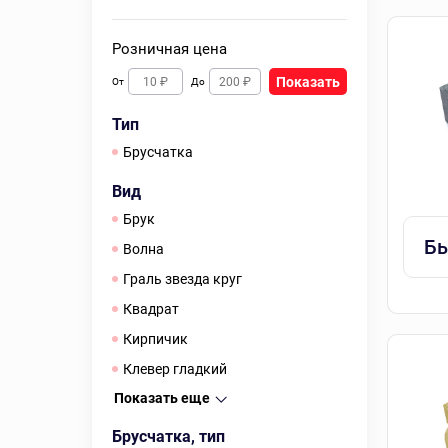
Розничная цена
Показать
От
До
Тип
Брусчатка
Вид
Брук
Бы
Волна
Граль звезда круг
Квадрат
Кирпичик
Клевер гладкий
Показать еще
Брусчатка, тип