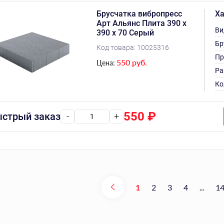
Брусчатка вибропресс
Ха
Арт Альянс Плита 390 х
Ви
390 х 70 Серый
Бр
Код товара:
10025316
Пр
550 руб.
Цена:
Ра
Ко
550
₽
стрый заказ
-
+
1
2
3
4
...
1