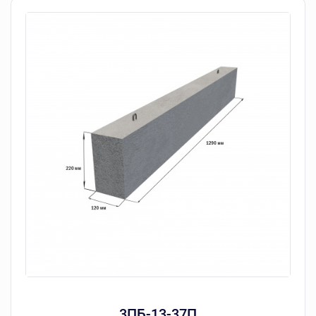
3ПБ-13-37П