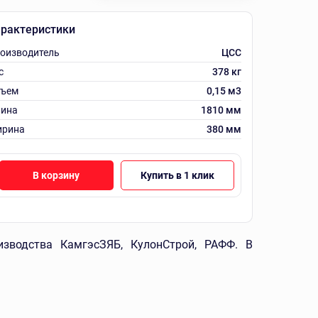
рактеристики
оизводитель
ЦСС
с
378 кг
ъем
0,15 м3
ина
1810 мм
рина
380 мм
В корзину
Купить в 1 клик
изводства КамгэсЗЯБ, КулонСтрой, РАФФ. В