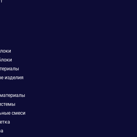
ат
блоки
блоки
териалы
е изделия
 материалы
истемы
ьные смеси
етка
ва