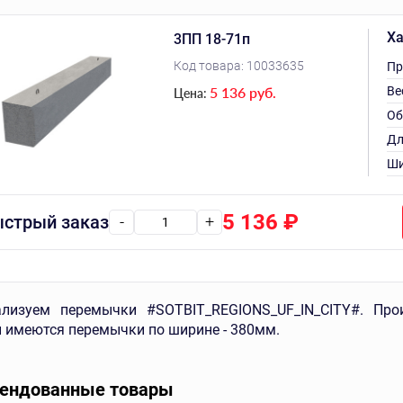
Ха
3ПП 18-71п
Код товара:
10033635
Пр
5 136 руб.
Ве
Цена:
Об
Дл
Ши
5 136
₽
стрый заказ
-
+
лизуем перемычки #SOTBIT_REGIONS_UF_IN_CITY#. Про
 имеются перемычки по ширине - 380мм.
ендованные товары