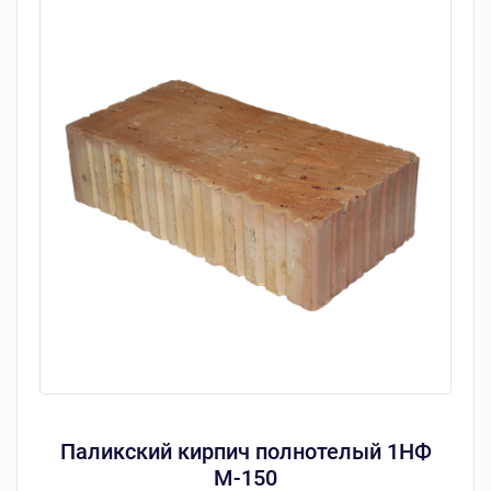
Паликский кирпич полнотелый 1НФ
М-150