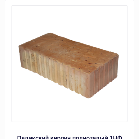
Паликский кирпич полнотелый 1НФ