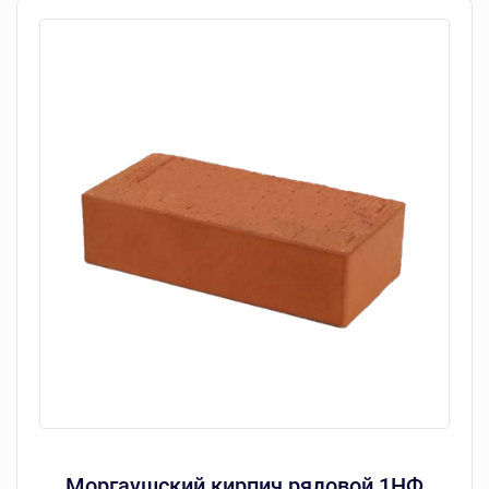
Моргаушский кирпич рядовой 1НФ