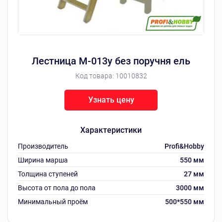
Лестница М-013у без поручня ель
Код товара:
10010832
Узнать цену
Характеристики
Производитель
Profi&Hobby
Ширина марша
550 мм
Толщина ступеней
27 мм
Высота от пола до пола
3000 мм
Минимальный проём
500*550 мм