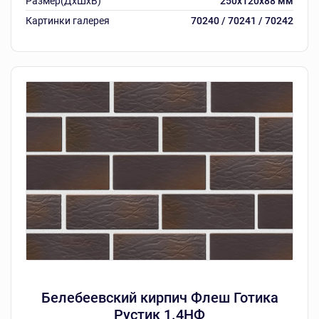
Размер(ДхШхВ)
250х120х88 мм
Картинки галерея
70240 / 70241 / 70242
Белебеевский кирпич Флеш Готика
Рустик 1.4НФ