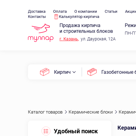
Доставка
Оплата
О компании
Статьи
Акци
Контакты
Калькулятор кирпича
Продажа кирпича
Режи
и строительных блоков
ПН-ПТ
г.
Казань
,
ул. Даурская, 12А
Кирпич
Газобетонные 
Каталог товаров
Керамические блоки
Керамич
Керами
Удобный поиск