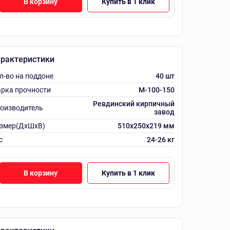
В корзину
Купить в 1 клик
рактеристики
л-во на поддоне
40 шт
рка прочности
М-100-150
Ревдинский кирпичный
оизводитель
завод
змер(ДхШхВ)
510х250х219 мм
с
24-26 кг
В корзину
Купить в 1 клик