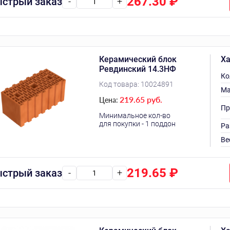
267.30
₽
стрый заказ
-
+
Керамический блок
Ха
Ревдинский 14.3НФ
Ко
Код товара:
10024891
Ма
219.65 руб.
Цена:
Пр
Минимальное кол-во
для покупки - 1 поддон
Ра
Ве
219.65
₽
стрый заказ
-
+