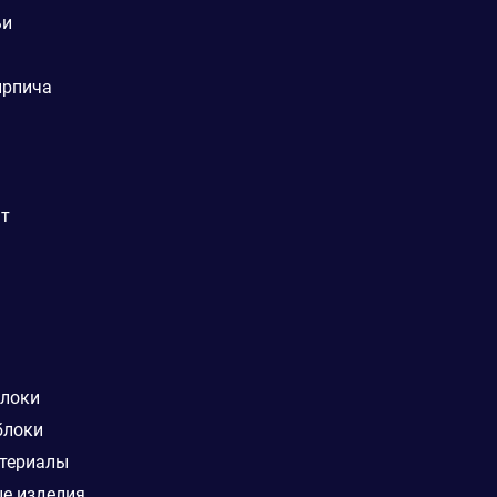
ьи
ирпича
ат
блоки
блоки
териалы
е изделия