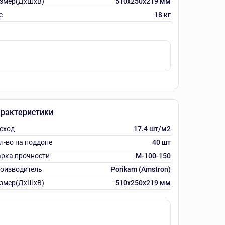
змер(ДхШхВ)
510x250x219 мм
с
18 кг
рактеристики
сход
17.4 шт/м2
л-во на поддоне
40 шт
рка прочности
М-100-150
оизводитель
Porikam (Amstron)
змер(ДхШхВ)
510х250х219 мм