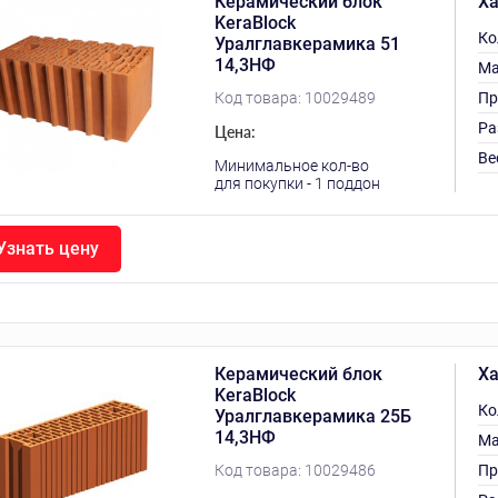
Керамический блок
Ха
KeraBlock
Ко
Уралглавкерамика 51
14,3НФ
Ма
Код товара:
10029489
Пр
Ра
Цена:
Ве
Минимальное кол-во
для покупки - 1 поддон
Узнать цену
Керамический блок
Ха
KeraBlock
Ко
Уралглавкерамика 25Б
14,3НФ
Ма
Код товара:
10029486
Пр