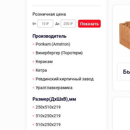
Розничная цена
Показать
От
До
Производитель
Porikam (Amstron)
Винербергер (Поротерм)
Керакам
Кетра
Бы
Ревдинский кирпичный завод
Уралглавкерамика
Размер(ДхШхВ),мм
250x510x219
510x250x219
510х250х219