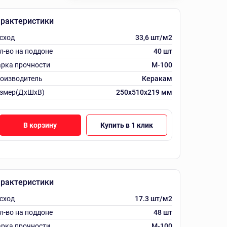
рактеристики
сход
33,6 шт/м2
л-во на поддоне
40 шт
рка прочности
M-100
оизводитель
Керакам
змер(ДхШхВ)
250x510x219 мм
В корзину
Купить в 1 клик
рактеристики
сход
17.3 шт/м2
л-во на поддоне
48 шт
рка прочности
M-100