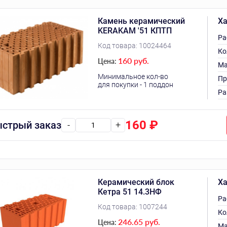
Камень керамический
Ха
KERAKAM '51 КПТП
Ра
Код товара:
10024464
Ко
160 руб.
Цена:
Ма
Минимальное кол-во
Пр
для покупки - 1 поддон
Ра
160
₽
стрый заказ
-
+
Керамический блок
Ха
Кетра 51 14.3НФ
Ра
Код товара:
1007244
Ко
246.65 руб.
Цена:
Ма