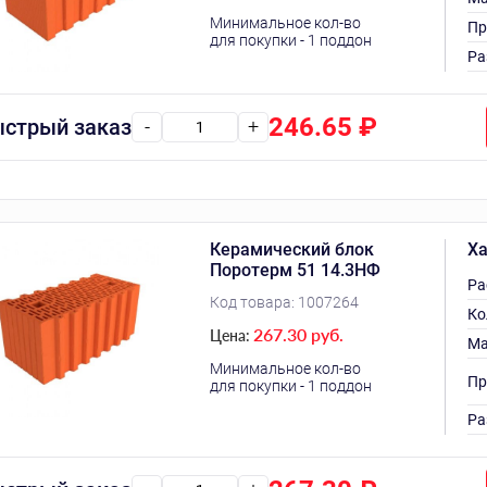
Минимальное кол-во
Пр
для покупки - 1 поддон
Ра
246.65
₽
стрый заказ
-
+
Керамический блок
Ха
Поротерм 51 14.3НФ
Ра
Код товара:
1007264
Ко
267.30 руб.
Цена:
Ма
Минимальное кол-во
Пр
для покупки - 1 поддон
Ра