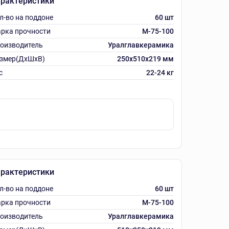
рактеристики
л-во на поддоне
60 шт
рка прочности
M-75-100
оизводитель
Уралглавкерамика
змер(ДхШхВ)
250x510x219 мм
с
22-24 кг
рактеристики
л-во на поддоне
60 шт
рка прочности
M-75-100
оизводитель
Уралглавкерамика