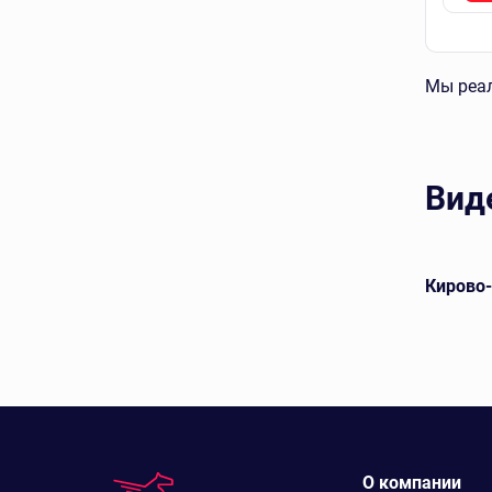
Мы реал
Вид
евой
Арский кирпич лицевой
Кирово
О компании