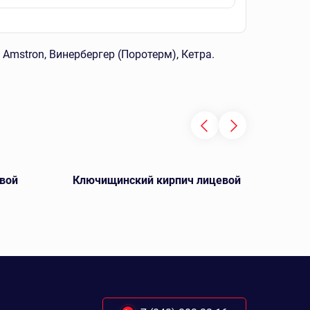
Amstron, Винербергер (Поротерм), Кетра.
вой
Ключищинский кирпич лицевой
А