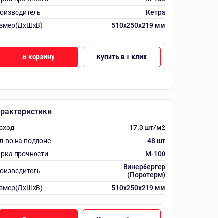
оизводитель
Кетра
змер(ДхШхВ)
510х250х219 мм
В корзину
Купить в 1 клик
рактеристики
сход
17.3 шт/м2
л-во на поддоне
48 шт
рка прочности
M-100
Винербергер
оизводитель
(Поротерм)
змер(ДхШхВ)
510х250х219 мм