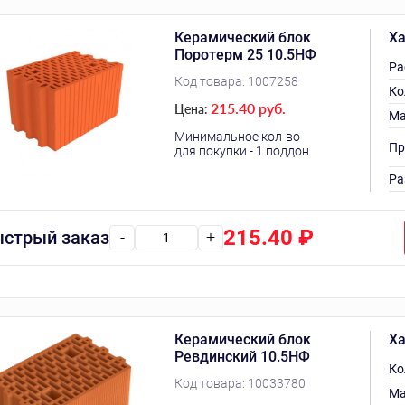
Керамический блок
Ха
Поротерм 25 10.5НФ
Ра
Код товара:
1007258
Ко
215.40 руб.
Цена:
Ма
Минимальное кол-во
Пр
для покупки - 1 поддон
Ра
215.40
₽
стрый заказ
-
+
Керамический блок
Ха
Ревдинский 10.5НФ
Ко
Код товара:
10033780
Ма