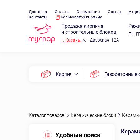
Доставка
Оплата
О компании
Статьи
Акци
Контакты
Калькулятор кирпича
Продажа кирпича
Режи
и строительных блоков
ПН-ПТ
г.
Казань
,
ул. Даурская, 12А
Кирпич
Газобетонные 
Каталог товаров
Керамические блоки
Керамич
Керами
Удобный поиск