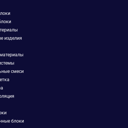
блоки
блоки
териалы
е изделия
 материалы
истемы
ьные смеси
етка
ва
оляция
оки
нные блоки