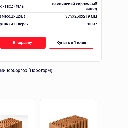
Ревдинский кирпичный
оизводитель
завод
змер(ДхШхВ)
375х250х219 мм
ртинки галерея
70097
В корзину
Купить в 1 клик
Винербергер (Поротерм).