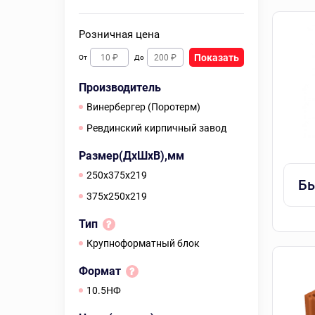
Розничная цена
Показать
От
До
Производитель
Винербергер (Поротерм)
Ревдинский кирпичный завод
Размер(ДхШхВ),мм
250х375х219
Бы
375х250х219
Тип
Крупноформатный блок
Формат
10.5НФ