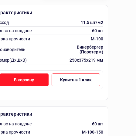
рактеристики
сход
11.5 шт/м2
л-во на поддоне
60 шт
рка прочности
M-100
Винербергер
оизводитель
(Поротерм)
змер(ДхШхВ)
250х375х219 мм
В корзину
Купить в 1 клик
рактеристики
л-во на поддоне
60 шт
рка прочности
М-100-150