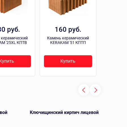
30 руб.
160 руб.
 керамический
Камень керамический
M '25XL КПТВ
KERAKAM '51 КПТП
Купить
Купить
вой
Ключищинский кирпич лицевой
А