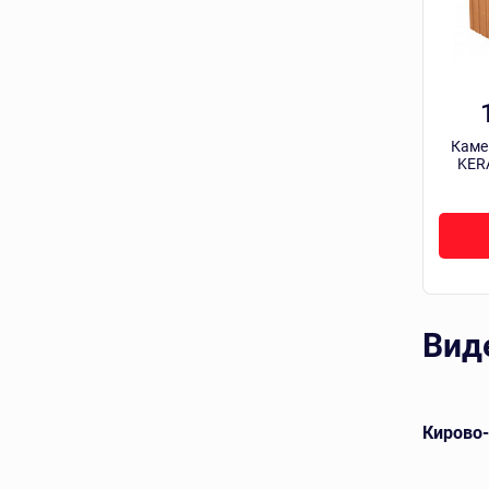
Каме
KER
Вид
евой
Арский кирпич лицевой
Кирово