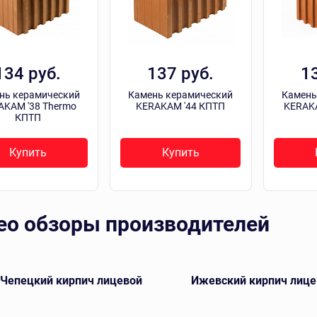
134 руб.
137 руб.
1
нь керамический
Камень керамический
Камень
AKAM '38 Тhermo
KERAKAM '44 КПТП
KERAKA
КПТП
Купить
Купить
ео обзоры производителей
-Чепецкий кирпич лицевой
Ижевский кирпич лице