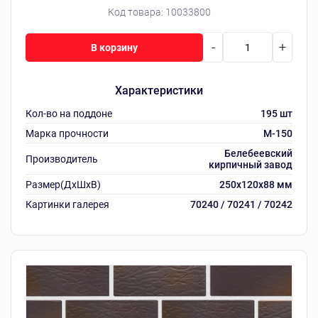
Код товара:
10033800
-
+
В корзину
Характеристики
Кол-во на поддоне
195 шт
Марка прочности
M-150
Белебеевский
Производитель
кирпичный завод
Размер(ДхШхВ)
250х120х88 мм
Картинки галерея
70240 / 70241 / 70242