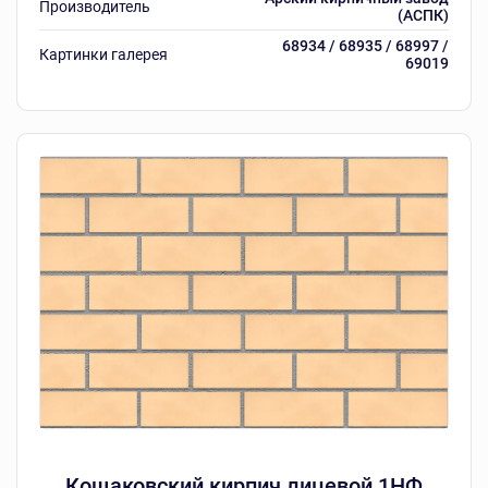
Производитель
(АСПК)
68934 / 68935 / 68997 /
Картинки галерея
69019
Кощаковский кирпич лицевой 1НФ