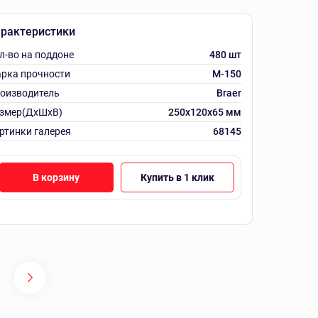
рактеристики
л-во на поддоне
480 шт
рка прочности
M-150
оизводитель
Braer
змер(ДхШхВ)
250х120х65 мм
ртинки галерея
68145
В корзину
Купить в 1 клик