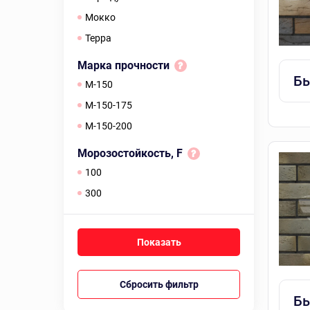
мокко
терра
Марка прочности
Бы
M-150
М-150-175
М-150-200
Морозостойкость, F
100
300
Сбросить фильтр
Бы