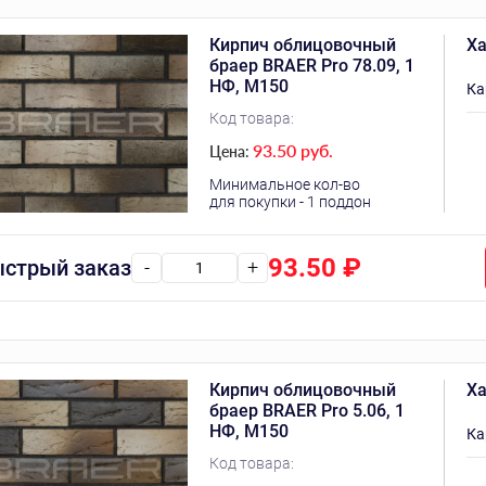
Кирпич облицовочный
Ха
браер BRAER Pro 78.09, 1
НФ, М150
Ка
Код товара:
93.50 руб.
Цена:
Минимальное кол-во
для покупки - 1 поддон
93.50
₽
стрый заказ
-
+
Кирпич облицовочный
Ха
браер BRAER Pro 5.06, 1
НФ, М150
Ка
Код товара: