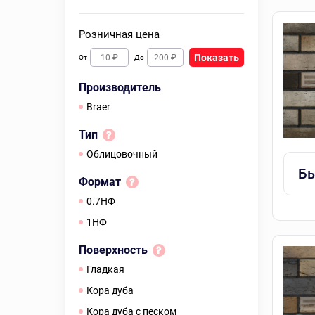
Розничная цена
Показать
От
До
Производитель
Braer
Тип
Облицовочный
Бы
Формат
0.7НФ
1НФ
Поверхность
гладкая
кора дуба
кора дуба с песком