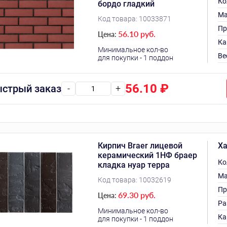
Ко
бордо гладкий
Ма
Код товара:
10033871
Пр
56.10 руб.
Цена:
Ка
Минимальное кол-во
Ве
для покупки - 1 поддон
56.10
₽
стрый заказ
-
+
Кирпич Braer лицевой
Ха
керамический 1НФ браер
Ко
кладка нуар терра
Ма
Код товара:
10032619
Пр
69.30 руб.
Цена:
Ра
Минимальное кол-во
Ка
для покупки - 1 поддон