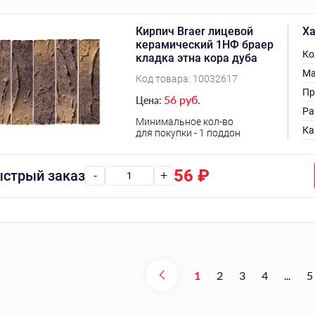
Кирпич Braer лицевой
Ха
керамический 1НФ браер
Ко
кладка этна кора дуба
Ма
Код товара:
10032617
Пр
56 руб.
Цена:
Ра
Минимальное кол-во
Ка
для покупки - 1 поддон
56
₽
стрый заказ
-
+
1
2
3
4
...
5