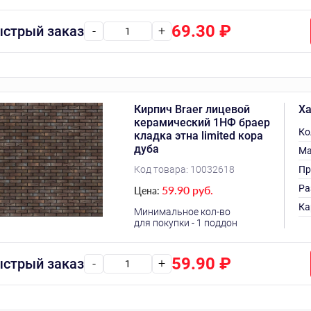
69.30
₽
стрый заказ
-
+
Кирпич Braer лицевой
Ха
керамический 1НФ браер
Ко
кладка этна limited кора
дуба
Ма
Код товара:
10032618
Пр
Ра
59.90 руб.
Цена:
Ка
Минимальное кол-во
для покупки - 1 поддон
59.90
₽
стрый заказ
-
+