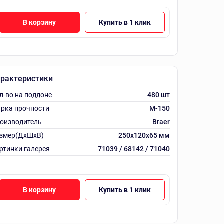
В корзину
Купить в 1 клик
рактеристики
л-во на поддоне
480 шт
рка прочности
M-150
оизводитель
Braer
змер(ДхШхВ)
250х120х65 мм
ртинки галерея
71039 / 68142 / 71040
В корзину
Купить в 1 клик