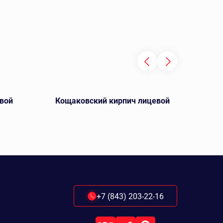
вой
Кощаковский кирпич лицевой
Га
+7 (843) 203-22-16