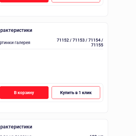
рактеристики
71152 / 71153 / 71154 /
ртинки галерея
71155
В корзину
Купить в 1 клик
рактеристики