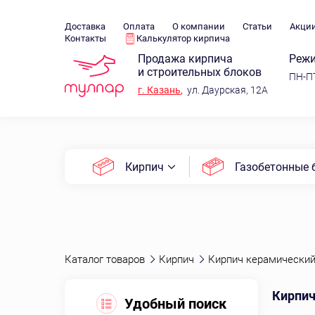
Доставка
Оплата
О компании
Статьи
Акци
Контакты
Калькулятор кирпича
Продажа кирпича
Режи
и строительных блоков
ПН-ПТ
г.
Казань
,
ул. Даурская, 12А
Кирпич
Газобетонные 
Каталог товаров
Кирпич
Кирпич керамически
Кирпич
Удобный поиск