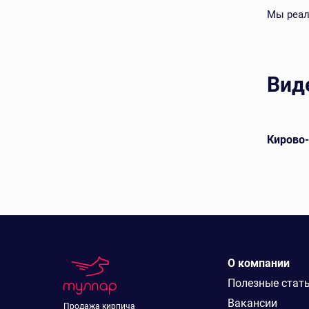
Мы реал
Вид
евой
Арский кирпич лицевой
Кирово
О компании
Полезные стат
Вакансии
Продажа кирпича