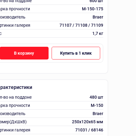
л-во на поддоне
600 шт
рка прочности
М-150-175
оизводитель
Braer
ртинки галерея
71107 / 71108 / 71109
с
1,7 кг
В корзину
Купить в 1 клик
рактеристики
л-во на поддоне
480 шт
рка прочности
M-150
оизводитель
Braer
змер(ДхШхВ)
250х120х65 мм
ртинки галерея
71031 / 68146