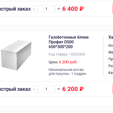
6 400
₽
стрый заказ
-
+
Газобетонные блоки
Ха
Профит D500
Ко
650*300*200
Ма
Код товара:
10032593
Пр
6 200 руб.
Цена:
Ра
Минимальное кол-во
Ка
для покупки - 1 поддон
6 200
₽
стрый заказ
-
+