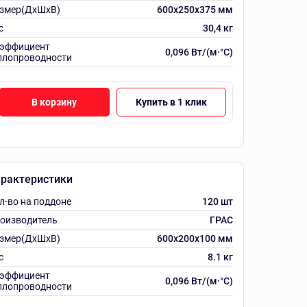
змер(ДхШхВ)
600х250х375 мм
с
30,4 кг
эффициент
0,096 Вт/(м·°C)
плопроводности
В корзину
Купить в 1 клик
рактеристики
л-во на поддоне
120 шт
оизводитель
ГРАС
змер(ДхШхВ)
600х200х100 мм
с
8.1 кг
эффициент
0,096 Вт/(м·°C)
плопроводности