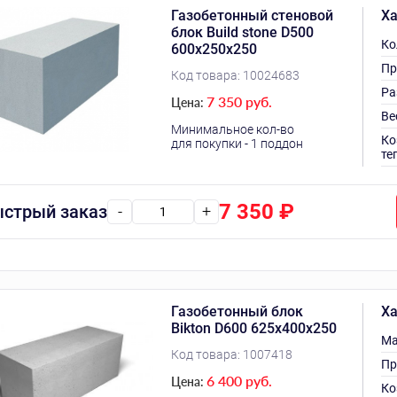
Газобетонный стеновой
Ха
блок Build stone D500
Ко
600х250х250
Пр
Код товара:
10024683
Ра
7 350 руб.
Цена:
Ве
Минимальное кол-во
Ко
для покупки - 1 поддон
те
7 350
₽
стрый заказ
-
+
Газобетонный блок
Ха
Bikton D600 625х400х250
Ма
Код товара:
1007418
Пр
6 400 руб.
Цена:
Ко