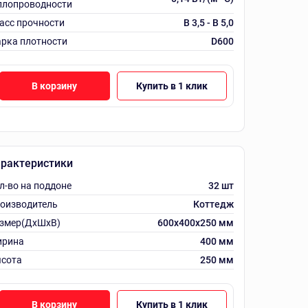
плопроводности
асс прочности
B 3,5 - B 5,0
рка плотности
D600
В корзину
Купить в 1 клик
рактеристики
л-во на поддоне
32 шт
оизводитель
Коттедж
змер(ДхШхВ)
600х400х250 мм
рина
400 мм
сота
250 мм
В корзину
Купить в 1 клик