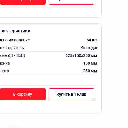
рактеристики
л-во на поддоне
64 шт
оизводитель
Коттедж
змер(ДхШхВ)
625х150х250 мм
рина
150 мм
сота
250 мм
В корзину
Купить в 1 клик