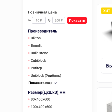
Розничная цена
Показать
От
До
Производитель
Bikton
Bonolit
Build stone
Cubiblock
Бы
Poritep
Uniblock (Униблок)
Показать еще
Размер(ДхШхВ),мм
80х400х600
100х400х600