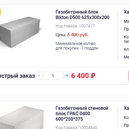
Газобетонный блок
Ха
Bikton D500 625х300х200
Ма
Код товара:
1007417
Пр
6 400 руб.
Цена:
Ко
те
Минимальное кол-во
для покупки - 1 поддон
Кл
Ма
6 400
₽
стрый заказ
-
+
Газобетонный стеновой
Ха
блок ГРАС D400
Ко
600*250*375
Пр
Код товара:
10024540