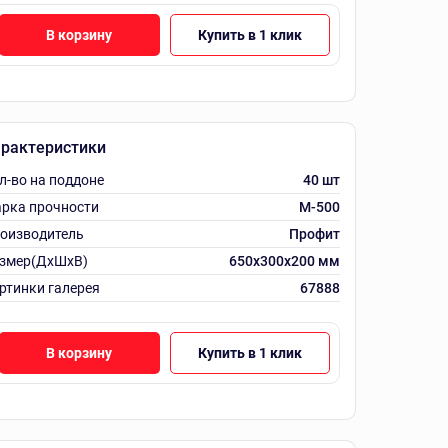
В корзину
Купить в 1 клик
рактеристики
л-во на поддоне
40 шт
рка прочности
М-500
оизводитель
Профит
змер(ДхШхВ)
650x300x200 мм
ртинки галерея
67888
В корзину
Купить в 1 клик