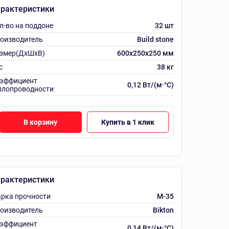
рактеристики
л-во на поддоне
32 шт
оизводитель
Build stone
змер(ДхШхВ)
600х250х250 мм
с
38 кг
эффициент
0,12 Вт/(м·°C)
плопроводности
В корзину
Купить в 1 клик
рактеристики
рка прочности
M-35
оизводитель
Bikton
эффициент
0,14 Вт/(м·°C)