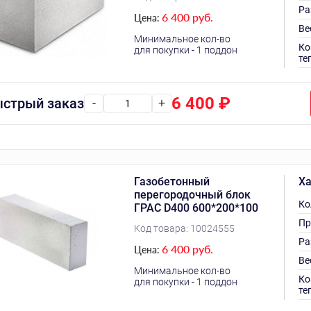
Ра
6 400 руб.
Цена:
Ве
Минимальное кол-во
Ко
для покупки - 1 поддон
те
6 400
₽
стрый заказ
-
+
Газобетонный
Ха
перегородочный блок
Ко
ГРАС D400 600*200*100
Пр
Код товара:
10024555
Ра
6 400 руб.
Цена:
Ве
Минимальное кол-во
Ко
для покупки - 1 поддон
те