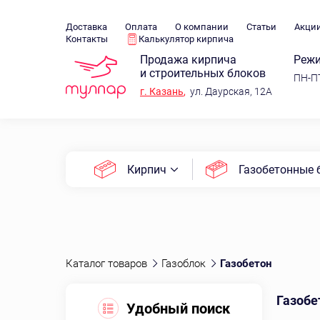
Доставка
Оплата
О компании
Статьи
Акци
Контакты
Калькулятор кирпича
Продажа кирпича
Режи
и строительных блоков
ПН-ПТ
г.
Казань
,
ул. Даурская, 12А
Кирпич
Газобетонные 
Каталог товаров
Газоблок
Газобетон
Газобе
Удобный поиск