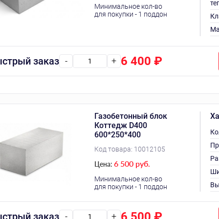
те
Минимальное кол-во
для покупки - 1 поддон
Кл
Ма
6 400
₽
стрый заказ
-
+
Газобетонный блок
Ха
Коттедж D400
Ко
600*250*400
Пр
Код товара:
10012105
Ра
6 500 руб.
Цена:
Ши
Минимальное кол-во
Вы
для покупки - 1 поддон
6 500
₽
стрый заказ
-
+