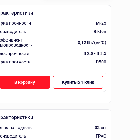
рактеристики
рка прочности
M-25
оизводитель
Bikton
эффициент
0,12 Вт/(м·°C)
плопроводности
асс прочности
B 2,0 - B 3,5
рка плотности
D500
В корзину
Купить в 1 клик
рактеристики
л-во на поддоне
32 шт
оизводитель
ГРАС