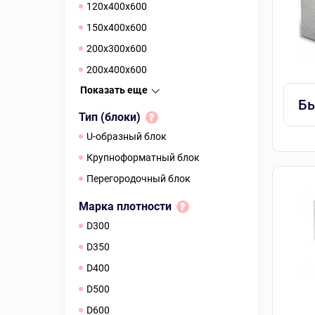
120х400х600
150х400х600
200х300х600
200х400х600
Показать еще
Бы
Тип (блоки)
U-образный блок
Крупноформатный блок
Перегородочный блок
Марка плотности
D300
D350
D400
D500
D600