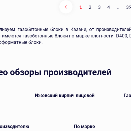
1
2
3
4
...
3
изуем газобетонные блоки в Казани, от производителей: 
 имеются газобетонные блоки по марке плотности: D400, 
оформатные блоки.
ео обзоры производителей
Ижевский кирпич лицевой
Газ
роизводителю
По марке