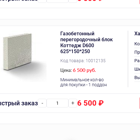
Газобетонный
Ха
перегородочный блок
Ко
Коттедж D600
625*150*250
Пр
Код товара:
10012135
Ра
Ши
6 500 руб.
Цена:
Вы
Минимальное кол-во
для покупки - 1 поддон
6 500
₽
стрый заказ
-
+