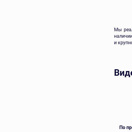
Мы реал
наличии
и крупн
Вид
По п