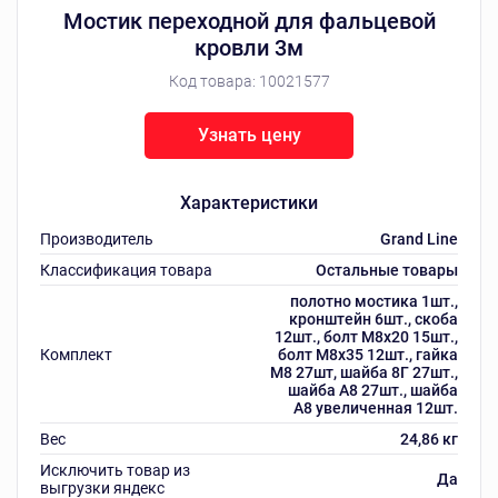
Мостик переходной для фальцевой
кровли 3м
Код товара:
10021577
Узнать цену
Характеристики
Производитель
Grand Line
Классификация товара
Остальные товары
полотно мостика 1шт.,
кронштейн 6шт., скоба
12шт., болт М8х20 15шт.,
Комплект
болт М8х35 12шт., гайка
М8 27шт, шайба 8Г 27шт.,
шайба А8 27шт., шайба
А8 увеличенная 12шт.
Вес
24,86 кг
Исключить товар из
Да
выгрузки яндекс