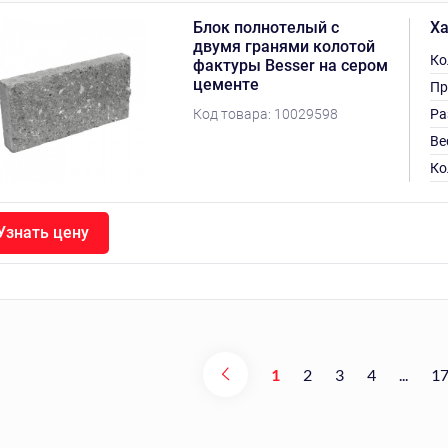
Блок полнотелый с
Ха
двумя гранями колотой
Ко
фактуры Besser на сером
цементе
Пр
Код товара:
10029598
Ра
Ве
Ко
Узнать цену
1
2
3
4
...
1