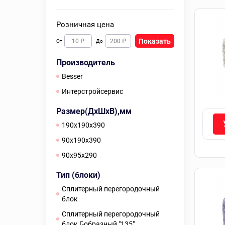
Розничная цена
Показать
От
До
Производитель
Besser
Интерстройсервис
Размер(ДхШхВ),мм
190х190х390
90х190х390
90х95х290
Тип (блоки)
Сплитерный перегородочный
блок
Сплитерный перегородочный
блок Г-образный "135"