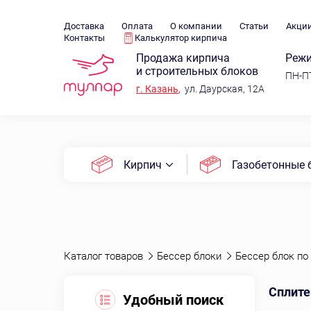
Доставка
Оплата
О компании
Статьи
Акци
Контакты
Калькулятор кирпича
Продажа кирпича
Режи
и строительных блоков
ПН-ПТ
г.
Казань
,
ул. Даурская, 12А
Кирпич
Газобетонные 
Каталог товаров
Бессер блоки
Бессер блок по
Сплите
Удобный поиск