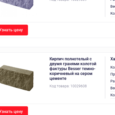
Ве
Ко
Узнать цену
Кирпич полнотелый с
Ха
двумя гранями колотой
Ко
фактуры Besser темно-
коричневый на сером
Пр
цементе
Ра
Код товара:
10029608
Ве
Ко
Узнать цену