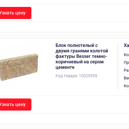
Узнать цену
Блок полнотелый с
Ха
двумя гранями колотой
Ко
фактуры Besser темно-
коричневый на сером
Пр
цементе
Ра
Код товара:
10029599
Ве
Ко
Узнать цену