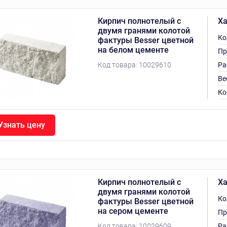
Кирпич полнотелый с
Ха
двумя гранями колотой
Ко
фактуры Besser цветной
на белом цементе
Пр
Код товара:
10029610
Ра
Ве
Ко
Узнать цену
Кирпич полнотелый с
Ха
двумя гранями колотой
Ко
фактуры Besser цветной
на сером цементе
Пр
Код товара:
10029609
Ра