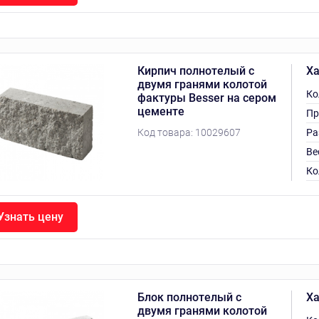
Кирпич полнотелый с
Ха
двумя гранями колотой
Ко
фактуры Besser на сером
цементе
Пр
Код товара:
10029607
Ра
Ве
Ко
Узнать цену
Блок полнотелый с
Ха
двумя гранями колотой