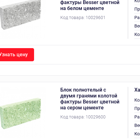
Ко
фактуры Besser цветной
на белом цементе
Пр
Код товара:
10029601
Ра
Ве
Ко
Узнать цену
Блок полнотелый с
Ха
двумя гранями колотой
Ко
фактуры Besser цветной
на сером цементе
Пр
Код товара:
10029600
Ра
Ве
Ко